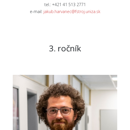
tel.: +421 41 513 2771
e-mail:
jakub.harvanec@fstroj.uniza.sk
3. ročník