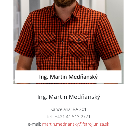
Ing. Martin Medňanský
Kancelária: BA 301
tel.: +421 41 513 2771
e-mail:
martin.mednansky@fstroj.uniza.sk