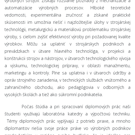
výrobných strojov. Získajú rozsiahle poznatky z mechanizácie a
automatizácie výrobných procesov. Hlboké teoretické
vedomosti, experimentálna zručnosť a získané praktické
skúsenosti im umožnia riešiť i najzložitejšie úlohy v strojárskej
technológii, metalurgickú a materiálovú problematiku strojárskej
výroby, s cieľom zvýšiť efektívnosť výroby pri požadovanej kvalite
výrobkov. Môžu sa uplatniť v strojárskych podnikoch a
prevádzkach v útvare hlavného technológa, v projekcii a
konštrukcii strojov a nástrojov, v útvaroch technologického vývoja
a výskumu, technologickej prípravy, v oblasti manažmentu,
marketingu a kontroly. Plne sa uplatnia i v útvaroch údržby a
opráv strojného zariadenia, v technických službách vnútorného a
zahraničného obchodu, ako pedagógovia v odborných a
vysokých školách a tiež ako súkromní podnikatelia.
Počas štúdia a pri spracovaní diplomových prác naši
študenti využívajú laboratória katedry a výpočtovú techniku.
Témy diplomových prác vyplývajú z potrieb praxe, a mnoho
diplomantov riešia svoje práce práve vo výrobných podnikov