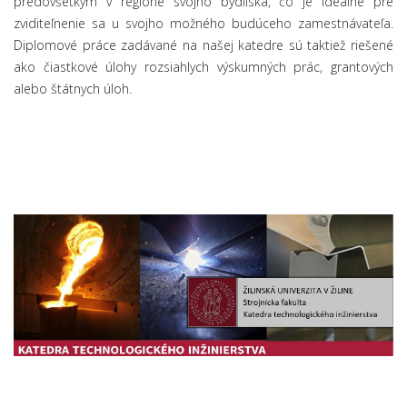
predovšetkým v regióne svojho bydliska, čo je ideálne pre
zviditeľnenie sa u svojho možného budúceho zamestnávateľa.
Diplomové práce zadávané na našej katedre sú taktiež riešené
ako čiastkové úlohy rozsiahlych výskumných prác, grantových
alebo štátnych úloh.