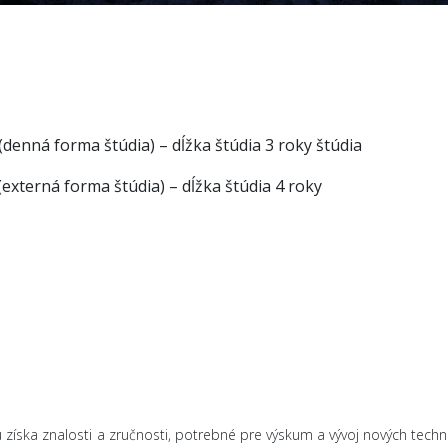
(denná forma štúdia) – dĺžka štúdia 3 roky štúdia
rma štúdia) – dĺžka štúdia 4 roky
 znalosti a zručnosti, potrebné pre výskum a vývoj nových techno